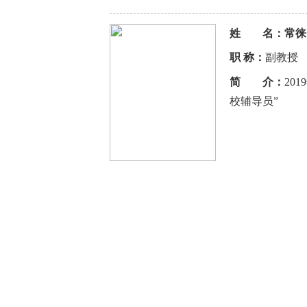
姓 名：
常徕
职 称：
副教授
简 介：
20
校辅导员”